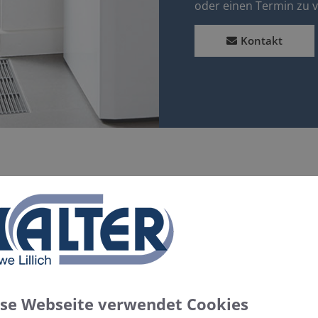
oder einen Termin zu 
Kontakt
lversprechen für Ihr Projekt ­­­­– ob
 oder Heizung
r Projekt zu unserem – von der ersten Planung bis zur fer
ese Webseite verwendet Cookies