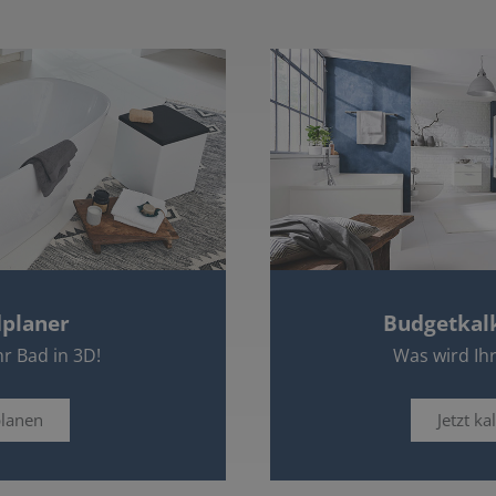
planer
Budgetkal
hr Bad in 3D!
Was wird Ih
planen
Jetzt ka