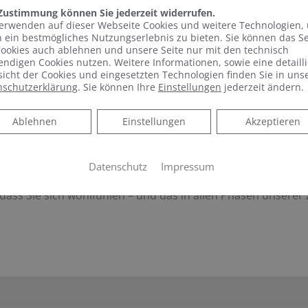
 Zustimmung können Sie jederzeit widerrufen.
ass Ihre Lösung genau zu Ihren Wünschen passt. Deshalb ne
erwenden auf dieser Webseite Cookies und weitere Technologien,
raten Sie umfassend und individuell.
 ein bestmögliches Nutzungserlebnis zu bieten. Sie können das S
ookies auch ablehnen und unsere Seite nur mit den technisch
ndigen Cookies nutzen. Weitere Informationen, sowie eine detailli
icht der Cookies und eingesetzten Technologien finden Sie in uns
 fundierte Entscheidung treffen können, erhalten Sie von uns
nschutzerklärung
. Sie können Ihre
Einstellungen
jederzeit ändern.
ine transparente Kostenaufstellung.
Ablehnen
Ablehnen
Einstellungen
Akzeptieren
ass Sie lange Freude an den Ergebnissen unserer Arbeit hab
and mit renommierten Herstellern und installieren nur hoc
Datenschutz
Impressum
, dass Sie sich wohlfühlen – und das in allen Phasen unser