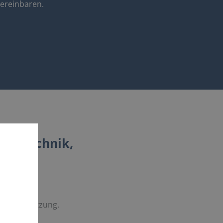
vereinbaren.
 Haustechnik,
tigen Umsetzung.